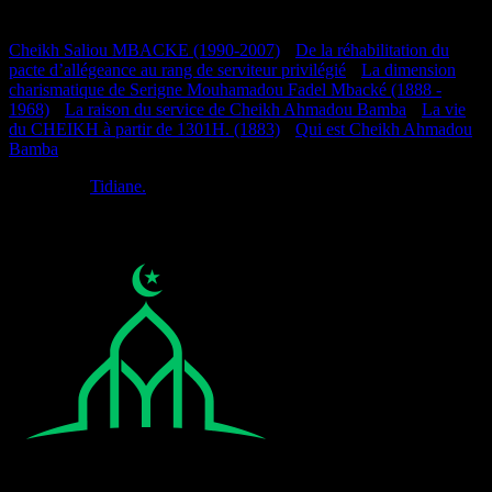
Documentation
Cheikh Saliou MBACKE (1990-2007)
•
De la réhabilitation du
pacte d’allégeance au rang de serviteur privilégié
•
La dimension
charismatique de Serigne Mouhamadou Fadel Mbacké (1888 -
1968)
•
La raison du service de Cheikh Ahmadou Bamba
•
La vie
du CHEIKH à partir de 1301H. (1883)
•
Qui est Cheikh Ahmadou
Bamba
Réalisé par
Tidiane.