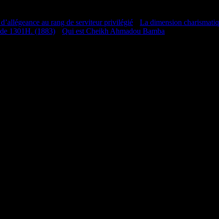
 d’allégeance au rang de serviteur privilégié
•
La dimension charismati
 de 1301H. (1883)
•
Qui est Cheikh Ahmadou Bamba