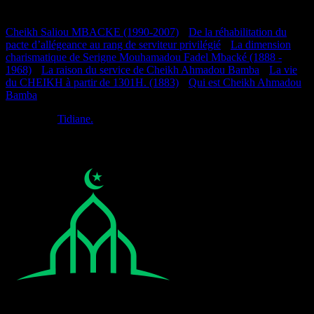
Documentation
Cheikh Saliou MBACKE (1990-2007)
•
De la réhabilitation du
pacte d’allégeance au rang de serviteur privilégié
•
La dimension
charismatique de Serigne Mouhamadou Fadel Mbacké (1888 -
1968)
•
La raison du service de Cheikh Ahmadou Bamba
•
La vie
du CHEIKH à partir de 1301H. (1883)
•
Qui est Cheikh Ahmadou
Bamba
Réalisé par
Tidiane.