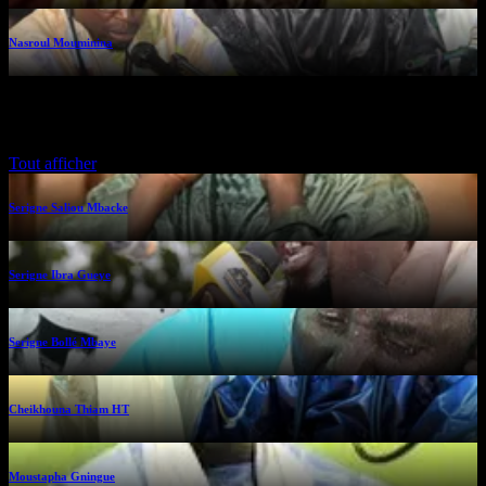
Nasroul Mouminina
Rajass kat yii
Tout afficher
Serigne Saliou Mbacke
Serigne Ibra Gueye
Serigne Bollé Mbaye
Cheikhouna Thiam HT
Moustapha Gningue