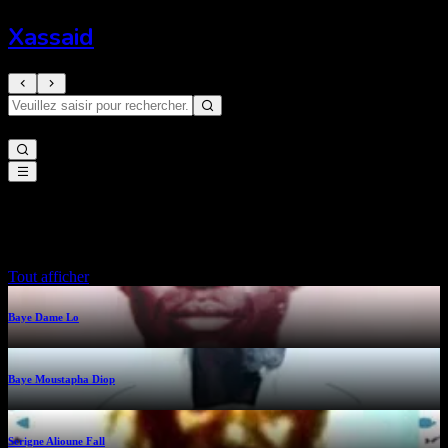
Xassaid
Mákk gnii
Tout afficher
Baye Dame Lo
Baye Moustapha Diop
Serigne Alioune Fall