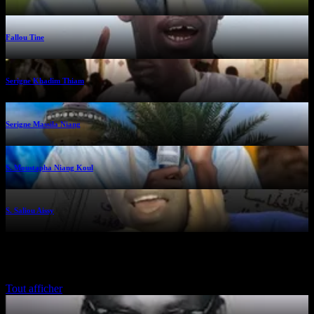
Fallou Tine
Serigne Khadim Thiam
Serigne Massila Niang
S. Moustapha Niang Koul
S. Saliou Aissy
Autres
Tout afficher