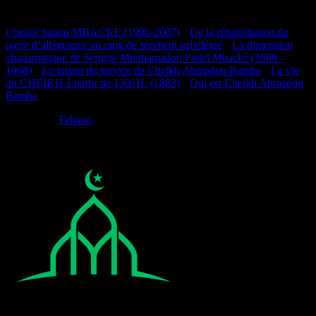
Documentation
Cheikh Saliou MBACKE (1990-2007)
•
De la réhabilitation du
pacte d’allégeance au rang de serviteur privilégié
•
La dimension
charismatique de Serigne Mouhamadou Fadel Mbacké (1888 -
1968)
•
La raison du service de Cheikh Ahmadou Bamba
•
La vie
du CHEIKH à partir de 1301H. (1883)
•
Qui est Cheikh Ahmadou
Bamba
Réalisé par
Tidiane.