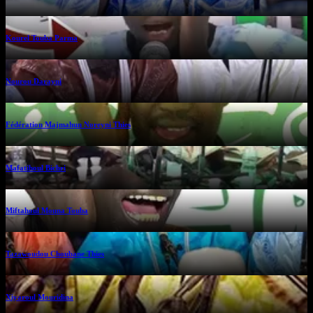
Kourel Touba Parma
Nourou Darayni
Fédération Majmahun Noreyni Thies
Mafatihoul Bichri
Miftahoul Mouna Touba
Tazawoudou Choubane Thies
Xiyaroul Mouridina