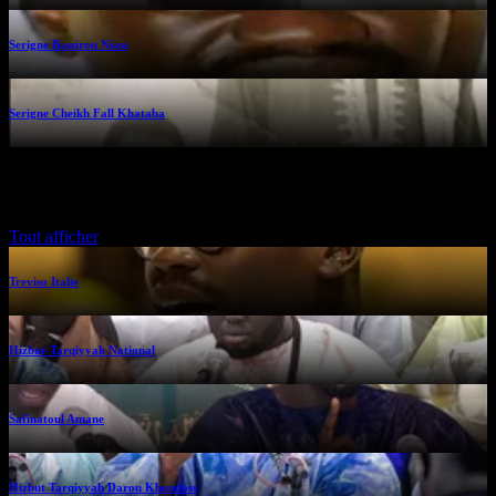
Serigne Bassirou Niass
Serigne Cheikh Fall Khataba
Kourels yii
Tout afficher
Treviso Italie
Hizbut-Tarqiyyah National
Safinatoul Amane
Hizbut Tarqiyyah Darou Khoudoss