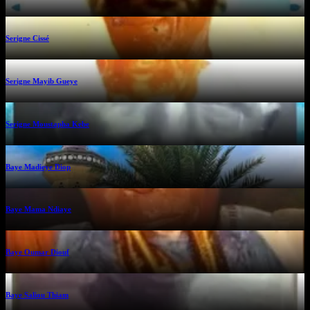
Serigne Cissé
Serigne Mayib Gueye
Serigne Moustapha Kebe
Baye Madieye Diop
Baye Mama Ndiaye
Baye Oumar Diouf
Baye Saliou Thiam