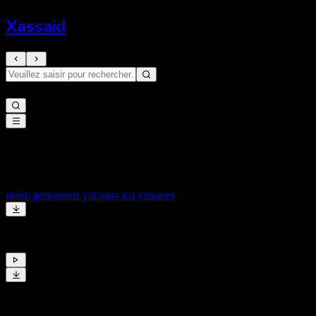
Xassaid
Safinatoul Amane
makk gni
kourels yii
rajass kat yii
autres
Ahmadu Muhniyan
Safinatoul Amane
Mafatihul Jinaan