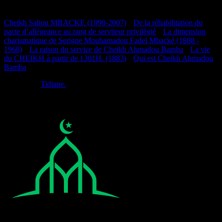
Documentation
Cheikh Saliou MBACKE (1990-2007)
•
De la réhabilitation du
pacte d’allégeance au rang de serviteur privilégié
•
La dimension
charismatique de Serigne Mouhamadou Fadel Mbacké (1888 -
1968)
•
La raison du service de Cheikh Ahmadou Bamba
•
La vie
du CHEIKH à partir de 1301H. (1883)
•
Qui est Cheikh Ahmadou
Bamba
Réalisé par
Tidiane.