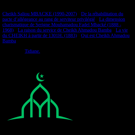
Documentation
Cheikh Saliou MBACKE (1990-2007)
•
De la réhabilitation du
pacte d’allégeance au rang de serviteur privilégié
•
La dimension
charismatique de Serigne Mouhamadou Fadel Mbacké (1888 -
1968)
•
La raison du service de Cheikh Ahmadou Bamba
•
La vie
du CHEIKH à partir de 1301H. (1883)
•
Qui est Cheikh Ahmadou
Bamba
Réalisé par
Tidiane.