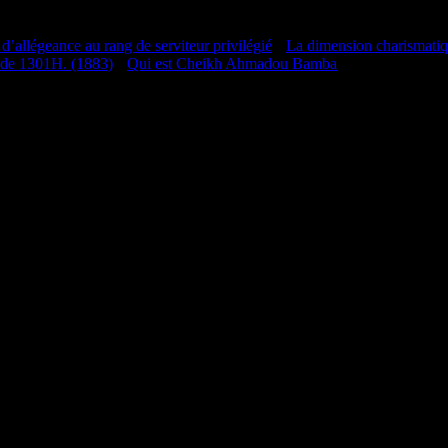
 d’allégeance au rang de serviteur privilégié
•
La dimension charismati
 de 1301H. (1883)
•
Qui est Cheikh Ahmadou Bamba