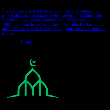
Documentation
Cheikh Saliou MBACKE (1990-2007)
•
De la réhabilitation du
pacte d’allégeance au rang de serviteur privilégié
•
La dimension
charismatique de Serigne Mouhamadou Fadel Mbacké (1888 -
1968)
•
La raison du service de Cheikh Ahmadou Bamba
•
La vie
du CHEIKH à partir de 1301H. (1883)
•
Qui est Cheikh Ahmadou
Bamba
Réalisé par
Tidiane.