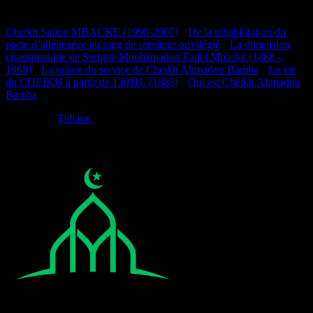
Documentation
Cheikh Saliou MBACKE (1990-2007)
•
De la réhabilitation du
pacte d’allégeance au rang de serviteur privilégié
•
La dimension
charismatique de Serigne Mouhamadou Fadel Mbacké (1888 -
1968)
•
La raison du service de Cheikh Ahmadou Bamba
•
La vie
du CHEIKH à partir de 1301H. (1883)
•
Qui est Cheikh Ahmadou
Bamba
Réalisé par
Tidiane.