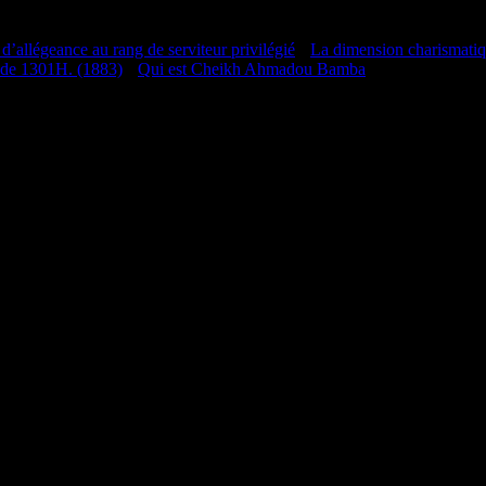
 d’allégeance au rang de serviteur privilégié
•
La dimension charismati
 de 1301H. (1883)
•
Qui est Cheikh Ahmadou Bamba