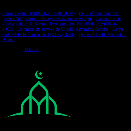
Documentation
Cheikh Saliou MBACKE (1990-2007)
•
De la réhabilitation du
pacte d’allégeance au rang de serviteur privilégié
•
La dimension
charismatique de Serigne Mouhamadou Fadel Mbacké (1888 -
1968)
•
La raison du service de Cheikh Ahmadou Bamba
•
La vie
du CHEIKH à partir de 1301H. (1883)
•
Qui est Cheikh Ahmadou
Bamba
Réalisé par
Tidiane.