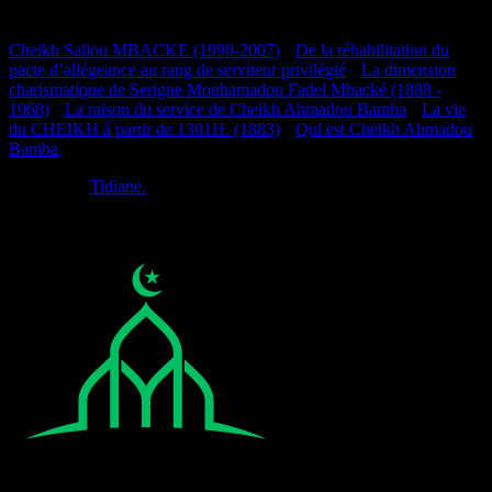
Documentation
Cheikh Saliou MBACKE (1990-2007)
•
De la réhabilitation du
pacte d’allégeance au rang de serviteur privilégié
•
La dimension
charismatique de Serigne Mouhamadou Fadel Mbacké (1888 -
1968)
•
La raison du service de Cheikh Ahmadou Bamba
•
La vie
du CHEIKH à partir de 1301H. (1883)
•
Qui est Cheikh Ahmadou
Bamba
Réalisé par
Tidiane.