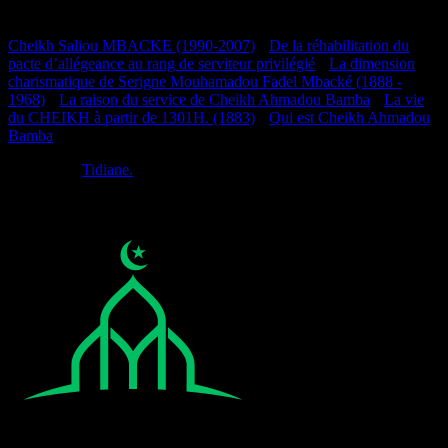
Documentation
Cheikh Saliou MBACKE (1990-2007)
•
De la réhabilitation du
pacte d’allégeance au rang de serviteur privilégié
•
La dimension
charismatique de Serigne Mouhamadou Fadel Mbacké (1888 -
1968)
•
La raison du service de Cheikh Ahmadou Bamba
•
La vie
du CHEIKH à partir de 1301H. (1883)
•
Qui est Cheikh Ahmadou
Bamba
Réalisé par
Tidiane.