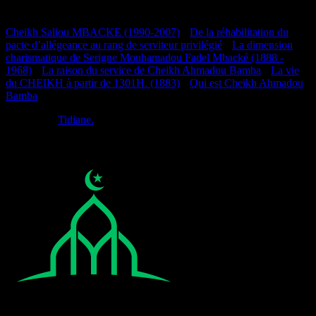
Documentation
Cheikh Saliou MBACKE (1990-2007)
•
De la réhabilitation du
pacte d’allégeance au rang de serviteur privilégié
•
La dimension
charismatique de Serigne Mouhamadou Fadel Mbacké (1888 -
1968)
•
La raison du service de Cheikh Ahmadou Bamba
•
La vie
du CHEIKH à partir de 1301H. (1883)
•
Qui est Cheikh Ahmadou
Bamba
Réalisé par
Tidiane.