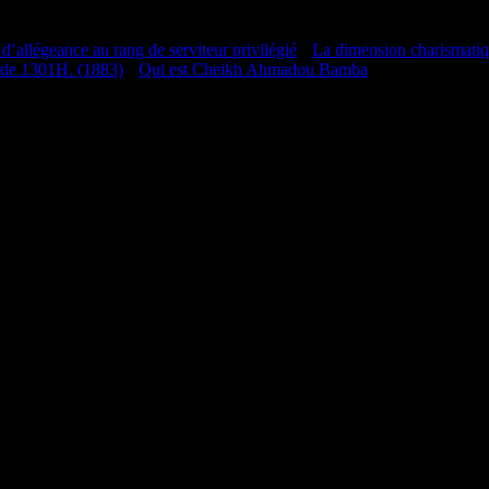
 d’allégeance au rang de serviteur privilégié
•
La dimension charismati
 de 1301H. (1883)
•
Qui est Cheikh Ahmadou Bamba