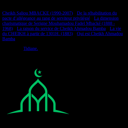
Documentation
Cheikh Saliou MBACKE (1990-2007)
•
De la réhabilitation du
pacte d’allégeance au rang de serviteur privilégié
•
La dimension
charismatique de Serigne Mouhamadou Fadel Mbacké (1888 -
1968)
•
La raison du service de Cheikh Ahmadou Bamba
•
La vie
du CHEIKH à partir de 1301H. (1883)
•
Qui est Cheikh Ahmadou
Bamba
Réalisé par
Tidiane.