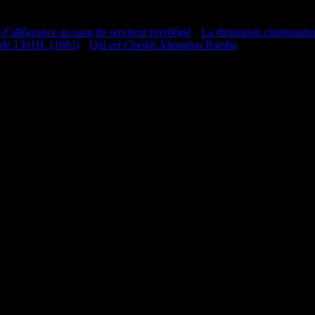
 d’allégeance au rang de serviteur privilégié
•
La dimension charismati
 de 1301H. (1883)
•
Qui est Cheikh Ahmadou Bamba