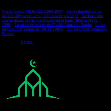
Documentation
Cheikh Saliou MBACKE (1990-2007)
•
De la réhabilitation du
pacte d’allégeance au rang de serviteur privilégié
•
La dimension
charismatique de Serigne Mouhamadou Fadel Mbacké (1888 -
1968)
•
La raison du service de Cheikh Ahmadou Bamba
•
La vie
du CHEIKH à partir de 1301H. (1883)
•
Qui est Cheikh Ahmadou
Bamba
Réalisé par
Tidiane.