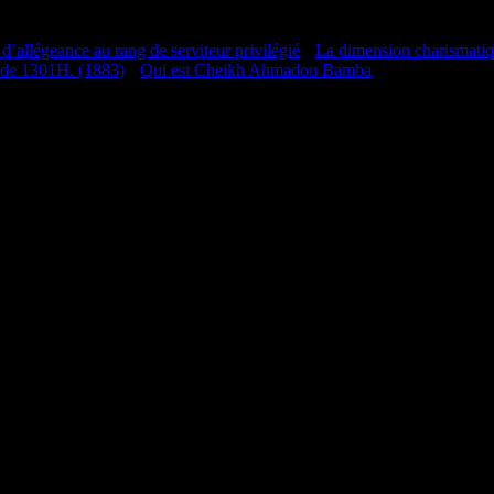
 d’allégeance au rang de serviteur privilégié
•
La dimension charismati
 de 1301H. (1883)
•
Qui est Cheikh Ahmadou Bamba