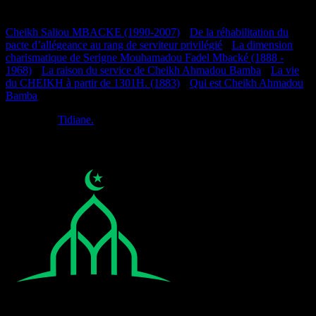
Documentation
Cheikh Saliou MBACKE (1990-2007)
•
De la réhabilitation du
pacte d’allégeance au rang de serviteur privilégié
•
La dimension
charismatique de Serigne Mouhamadou Fadel Mbacké (1888 -
1968)
•
La raison du service de Cheikh Ahmadou Bamba
•
La vie
du CHEIKH à partir de 1301H. (1883)
•
Qui est Cheikh Ahmadou
Bamba
Réalisé par
Tidiane.