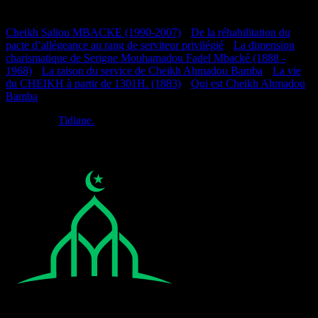
Documentation
Cheikh Saliou MBACKE (1990-2007)
•
De la réhabilitation du
pacte d’allégeance au rang de serviteur privilégié
•
La dimension
charismatique de Serigne Mouhamadou Fadel Mbacké (1888 -
1968)
•
La raison du service de Cheikh Ahmadou Bamba
•
La vie
du CHEIKH à partir de 1301H. (1883)
•
Qui est Cheikh Ahmadou
Bamba
Réalisé par
Tidiane.