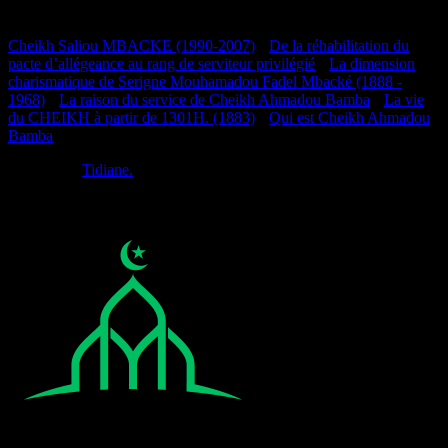
Documentation
Cheikh Saliou MBACKE (1990-2007)
•
De la réhabilitation du
pacte d’allégeance au rang de serviteur privilégié
•
La dimension
charismatique de Serigne Mouhamadou Fadel Mbacké (1888 -
1968)
•
La raison du service de Cheikh Ahmadou Bamba
•
La vie
du CHEIKH à partir de 1301H. (1883)
•
Qui est Cheikh Ahmadou
Bamba
Réalisé par
Tidiane.