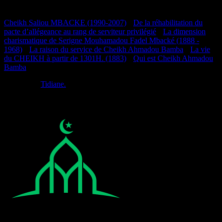
Documentation
Cheikh Saliou MBACKE (1990-2007)
•
De la réhabilitation du
pacte d’allégeance au rang de serviteur privilégié
•
La dimension
charismatique de Serigne Mouhamadou Fadel Mbacké (1888 -
1968)
•
La raison du service de Cheikh Ahmadou Bamba
•
La vie
du CHEIKH à partir de 1301H. (1883)
•
Qui est Cheikh Ahmadou
Bamba
Réalisé par
Tidiane.