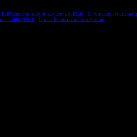
 d’allégeance au rang de serviteur privilégié
•
La dimension charismati
 de 1301H. (1883)
•
Qui est Cheikh Ahmadou Bamba