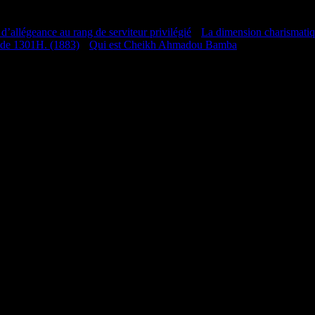
 d’allégeance au rang de serviteur privilégié
•
La dimension charismati
 de 1301H. (1883)
•
Qui est Cheikh Ahmadou Bamba