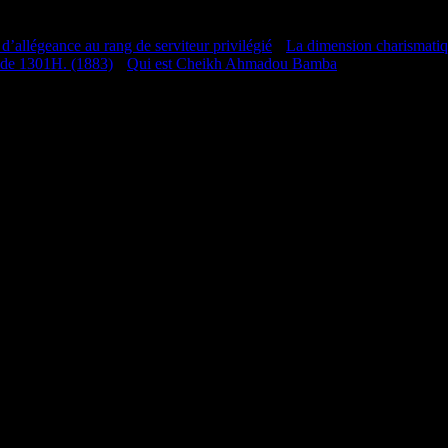
 d’allégeance au rang de serviteur privilégié
•
La dimension charismati
 de 1301H. (1883)
•
Qui est Cheikh Ahmadou Bamba