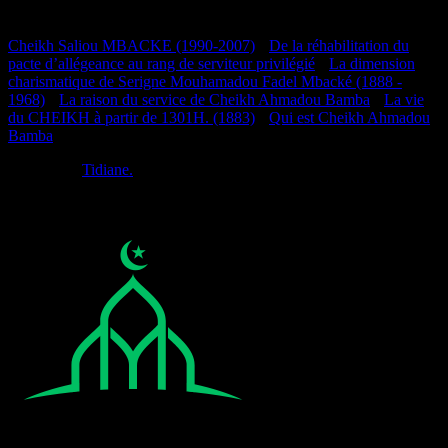
Documentation
Cheikh Saliou MBACKE (1990-2007)
•
De la réhabilitation du
pacte d’allégeance au rang de serviteur privilégié
•
La dimension
charismatique de Serigne Mouhamadou Fadel Mbacké (1888 -
1968)
•
La raison du service de Cheikh Ahmadou Bamba
•
La vie
du CHEIKH à partir de 1301H. (1883)
•
Qui est Cheikh Ahmadou
Bamba
Réalisé par
Tidiane.