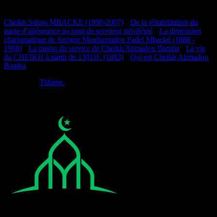
Documentation
Cheikh Saliou MBACKE (1990-2007)
•
De la réhabilitation du
pacte d’allégeance au rang de serviteur privilégié
•
La dimension
charismatique de Serigne Mouhamadou Fadel Mbacké (1888 -
1968)
•
La raison du service de Cheikh Ahmadou Bamba
•
La vie
du CHEIKH à partir de 1301H. (1883)
•
Qui est Cheikh Ahmadou
Bamba
Réalisé par
Tidiane.