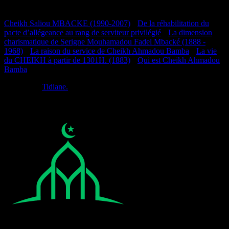
Documentation
Cheikh Saliou MBACKE (1990-2007)
•
De la réhabilitation du
pacte d’allégeance au rang de serviteur privilégié
•
La dimension
charismatique de Serigne Mouhamadou Fadel Mbacké (1888 -
1968)
•
La raison du service de Cheikh Ahmadou Bamba
•
La vie
du CHEIKH à partir de 1301H. (1883)
•
Qui est Cheikh Ahmadou
Bamba
Réalisé par
Tidiane.