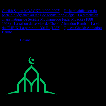
Documentation
Cheikh Saliou MBACKE (1990-2007)
•
De la réhabilitation du
pacte d’allégeance au rang de serviteur privilégié
•
La dimension
charismatique de Serigne Mouhamadou Fadel Mbacké (1888 -
1968)
•
La raison du service de Cheikh Ahmadou Bamba
•
La vie
du CHEIKH à partir de 1301H. (1883)
•
Qui est Cheikh Ahmadou
Bamba
Réalisé par
Tidiane.