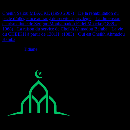
Documentation
Cheikh Saliou MBACKE (1990-2007)
•
De la réhabilitation du
pacte d’allégeance au rang de serviteur privilégié
•
La dimension
charismatique de Serigne Mouhamadou Fadel Mbacké (1888 -
1968)
•
La raison du service de Cheikh Ahmadou Bamba
•
La vie
du CHEIKH à partir de 1301H. (1883)
•
Qui est Cheikh Ahmadou
Bamba
Réalisé par
Tidiane.