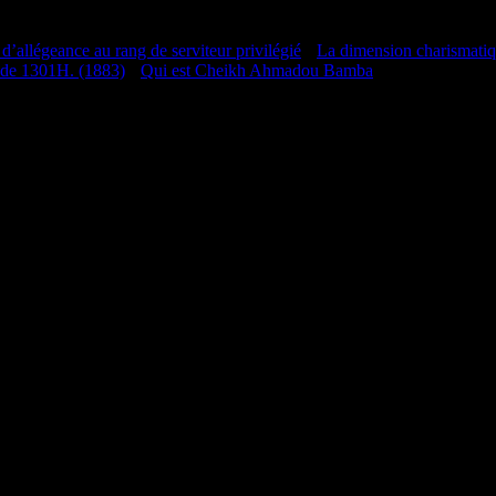
 d’allégeance au rang de serviteur privilégié
•
La dimension charismati
 de 1301H. (1883)
•
Qui est Cheikh Ahmadou Bamba