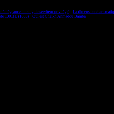
 d’allégeance au rang de serviteur privilégié
•
La dimension charismati
 de 1301H. (1883)
•
Qui est Cheikh Ahmadou Bamba