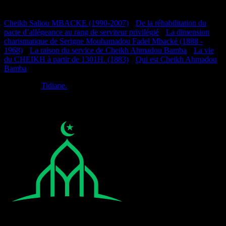
Documentation
Cheikh Saliou MBACKE (1990-2007)
•
De la réhabilitation du
pacte d’allégeance au rang de serviteur privilégié
•
La dimension
charismatique de Serigne Mouhamadou Fadel Mbacké (1888 -
1968)
•
La raison du service de Cheikh Ahmadou Bamba
•
La vie
du CHEIKH à partir de 1301H. (1883)
•
Qui est Cheikh Ahmadou
Bamba
Réalisé par
Tidiane.