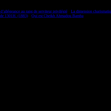
 d’allégeance au rang de serviteur privilégié
•
La dimension charismati
 de 1301H. (1883)
•
Qui est Cheikh Ahmadou Bamba