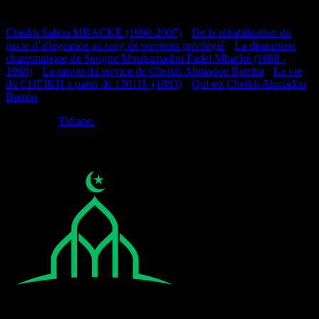
Documentation
Cheikh Saliou MBACKE (1990-2007)
•
De la réhabilitation du
pacte d’allégeance au rang de serviteur privilégié
•
La dimension
charismatique de Serigne Mouhamadou Fadel Mbacké (1888 -
1968)
•
La raison du service de Cheikh Ahmadou Bamba
•
La vie
du CHEIKH à partir de 1301H. (1883)
•
Qui est Cheikh Ahmadou
Bamba
Réalisé par
Tidiane.