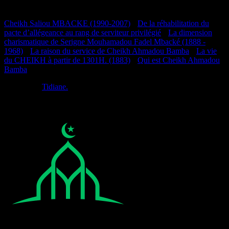
Documentation
Cheikh Saliou MBACKE (1990-2007)
•
De la réhabilitation du
pacte d’allégeance au rang de serviteur privilégié
•
La dimension
charismatique de Serigne Mouhamadou Fadel Mbacké (1888 -
1968)
•
La raison du service de Cheikh Ahmadou Bamba
•
La vie
du CHEIKH à partir de 1301H. (1883)
•
Qui est Cheikh Ahmadou
Bamba
Réalisé par
Tidiane.