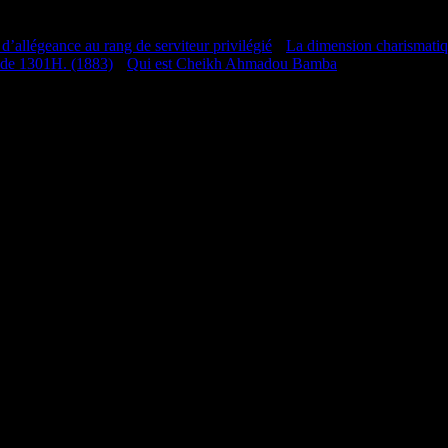
 d’allégeance au rang de serviteur privilégié
•
La dimension charismati
 de 1301H. (1883)
•
Qui est Cheikh Ahmadou Bamba