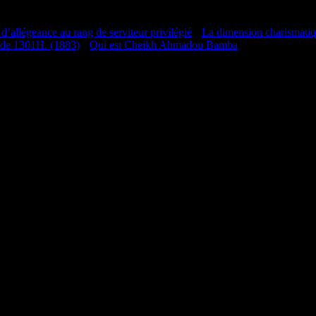
 d’allégeance au rang de serviteur privilégié
•
La dimension charismati
 de 1301H. (1883)
•
Qui est Cheikh Ahmadou Bamba