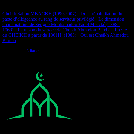
Documentation
Cheikh Saliou MBACKE (1990-2007)
•
De la réhabilitation du
pacte d’allégeance au rang de serviteur privilégié
•
La dimension
charismatique de Serigne Mouhamadou Fadel Mbacké (1888 -
1968)
•
La raison du service de Cheikh Ahmadou Bamba
•
La vie
du CHEIKH à partir de 1301H. (1883)
•
Qui est Cheikh Ahmadou
Bamba
Réalisé par
Tidiane.