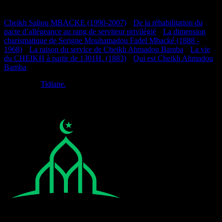
Documentation
Cheikh Saliou MBACKE (1990-2007)
•
De la réhabilitation du
pacte d’allégeance au rang de serviteur privilégié
•
La dimension
charismatique de Serigne Mouhamadou Fadel Mbacké (1888 -
1968)
•
La raison du service de Cheikh Ahmadou Bamba
•
La vie
du CHEIKH à partir de 1301H. (1883)
•
Qui est Cheikh Ahmadou
Bamba
Réalisé par
Tidiane.