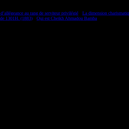
 d’allégeance au rang de serviteur privilégié
•
La dimension charismati
 de 1301H. (1883)
•
Qui est Cheikh Ahmadou Bamba