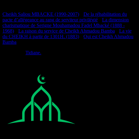
Documentation
Cheikh Saliou MBACKE (1990-2007)
•
De la réhabilitation du
pacte d’allégeance au rang de serviteur privilégié
•
La dimension
charismatique de Serigne Mouhamadou Fadel Mbacké (1888 -
1968)
•
La raison du service de Cheikh Ahmadou Bamba
•
La vie
du CHEIKH à partir de 1301H. (1883)
•
Qui est Cheikh Ahmadou
Bamba
Réalisé par
Tidiane.