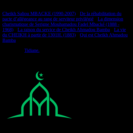
Documentation
Cheikh Saliou MBACKE (1990-2007)
•
De la réhabilitation du
pacte d’allégeance au rang de serviteur privilégié
•
La dimension
charismatique de Serigne Mouhamadou Fadel Mbacké (1888 -
1968)
•
La raison du service de Cheikh Ahmadou Bamba
•
La vie
du CHEIKH à partir de 1301H. (1883)
•
Qui est Cheikh Ahmadou
Bamba
Réalisé par
Tidiane.