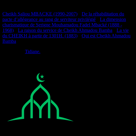
Documentation
Cheikh Saliou MBACKE (1990-2007)
•
De la réhabilitation du
pacte d’allégeance au rang de serviteur privilégié
•
La dimension
charismatique de Serigne Mouhamadou Fadel Mbacké (1888 -
1968)
•
La raison du service de Cheikh Ahmadou Bamba
•
La vie
du CHEIKH à partir de 1301H. (1883)
•
Qui est Cheikh Ahmadou
Bamba
Réalisé par
Tidiane.