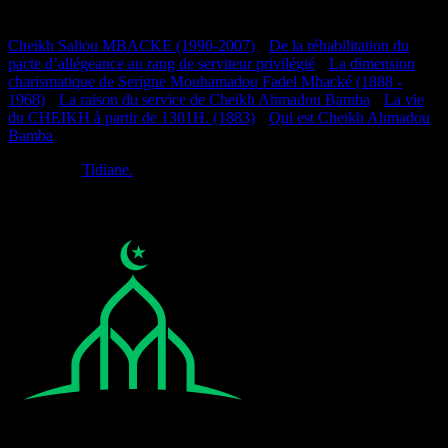
Documentation
Cheikh Saliou MBACKE (1990-2007)
•
De la réhabilitation du
pacte d’allégeance au rang de serviteur privilégié
•
La dimension
charismatique de Serigne Mouhamadou Fadel Mbacké (1888 -
1968)
•
La raison du service de Cheikh Ahmadou Bamba
•
La vie
du CHEIKH à partir de 1301H. (1883)
•
Qui est Cheikh Ahmadou
Bamba
Réalisé par
Tidiane.