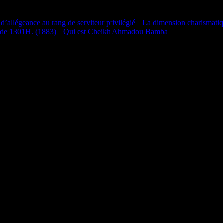
 d’allégeance au rang de serviteur privilégié
•
La dimension charismati
 de 1301H. (1883)
•
Qui est Cheikh Ahmadou Bamba