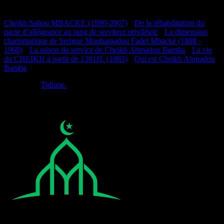
Documentation
Cheikh Saliou MBACKE (1990-2007)
•
De la réhabilitation du
pacte d’allégeance au rang de serviteur privilégié
•
La dimension
charismatique de Serigne Mouhamadou Fadel Mbacké (1888 -
1968)
•
La raison du service de Cheikh Ahmadou Bamba
•
La vie
du CHEIKH à partir de 1301H. (1883)
•
Qui est Cheikh Ahmadou
Bamba
Réalisé par
Tidiane.