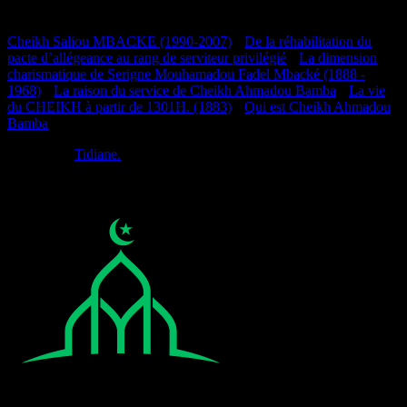
Documentation
Cheikh Saliou MBACKE (1990-2007)
•
De la réhabilitation du
pacte d’allégeance au rang de serviteur privilégié
•
La dimension
charismatique de Serigne Mouhamadou Fadel Mbacké (1888 -
1968)
•
La raison du service de Cheikh Ahmadou Bamba
•
La vie
du CHEIKH à partir de 1301H. (1883)
•
Qui est Cheikh Ahmadou
Bamba
Réalisé par
Tidiane.