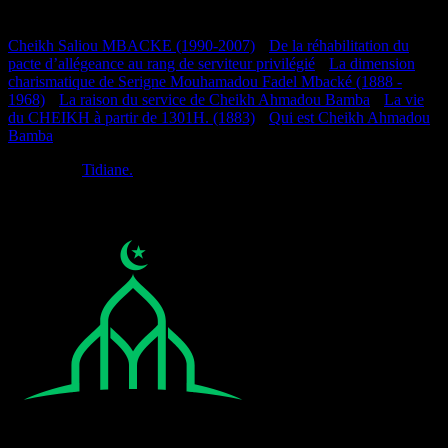
Documentation
Cheikh Saliou MBACKE (1990-2007)
•
De la réhabilitation du
pacte d’allégeance au rang de serviteur privilégié
•
La dimension
charismatique de Serigne Mouhamadou Fadel Mbacké (1888 -
1968)
•
La raison du service de Cheikh Ahmadou Bamba
•
La vie
du CHEIKH à partir de 1301H. (1883)
•
Qui est Cheikh Ahmadou
Bamba
Réalisé par
Tidiane.